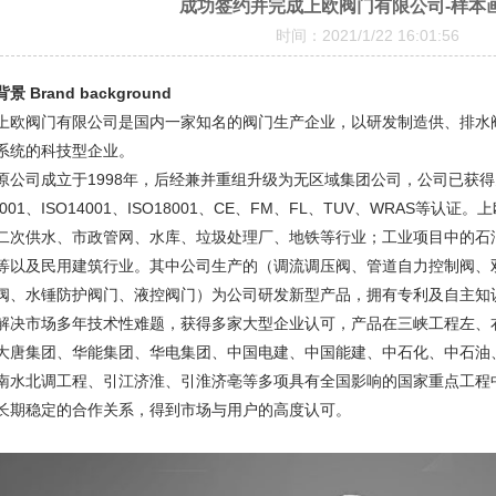
成功签约并完成上欧阀门有限公司-样本
时间：2021/1/22 16:01:56
景 Brand background
上欧阀门有限公司是国内一家知名的阀门生产企业，以研发制造供、排水
系统的科技型企业。
司成立于1998年，后经兼并重组升级为无区域集团公司，公司已获得
O9001、ISO14001、ISO18001、CE、FM、FL、TUV、WRAS
二次供水、市政管网、水库、垃圾处理厂、地铁等行业；工业项目中的石
等以及民用建筑行业。其中公司生产的（调流调压阀、管道自力控制阀、
阀、水锤防护阀门、液控阀门）为公司研发新型产品，拥有专利及自主知
解决市场多年技术性难题，获得多家大型企业认可，产品在三峡工程左、
大唐集团、华能集团、华电集团、中国电建、中国能建、中石化、中石油
南水北调工程、引江济淮、引淮济亳等多项具有全国影响的国家重点工程
长期稳定的合作关系，得到市场与用户的高度认可。