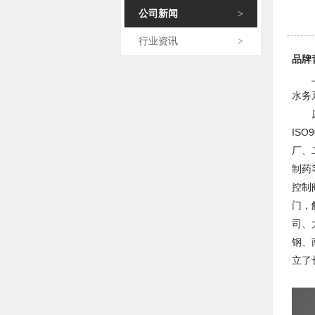
公司新闻
>
行业资讯
>
品牌背
水务
原公
IS
厂、
制药
控制
门，
司、
钢、
立了